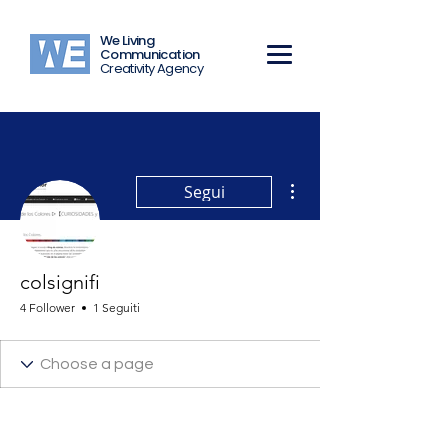
We Living
Communication
Creativity Agency
Altre azioni
Segui
colsignifi
4 Follower
1 Seguiti