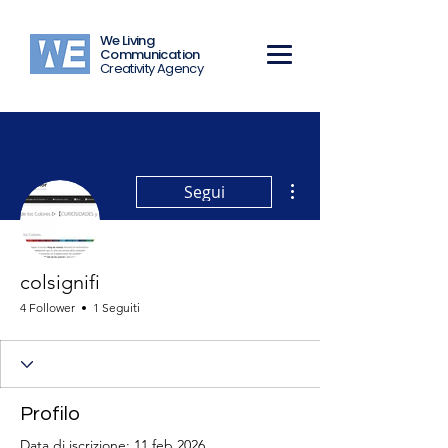
We Living
Communication
Creativity Agency
Altre azioni
Segui
colsignifi
4 Follower
1 Seguiti
Profilo
Data di iscrizione: 11 feb 2026