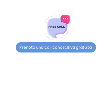
Prenota una call conoscitiva gratuita
Pensa con noi
Pensa con We Living Com.
WE LIVING COM.