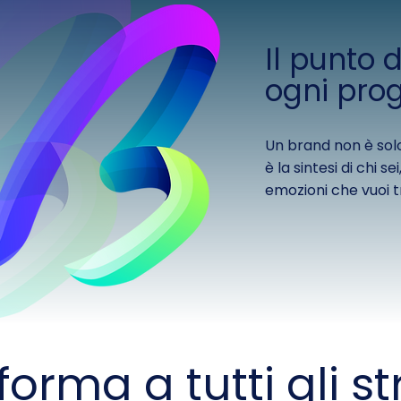
Il punto 
ogni prog
Un brand non è sol
è la sintesi di chi s
emozioni che vuoi 
orma a tutti gli s