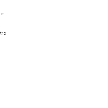
un
tra