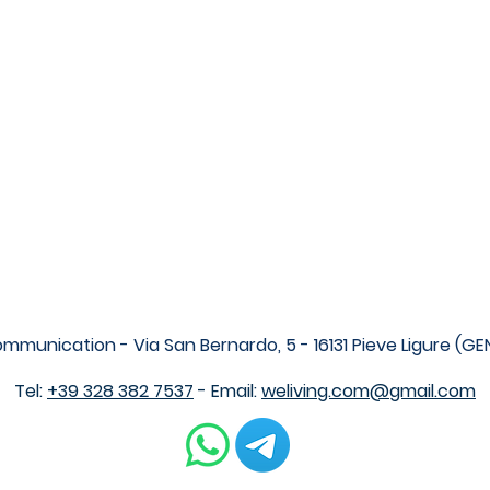
CHI SIAMO
SERVIZI
PROGETTI
CONTATTI
Prenota online
mmunication - Via San Bernardo, 5 - 16131 Pieve Ligure (G
Tel:
+39 328 382 7537
- Email:
weliving.com@gmail.com