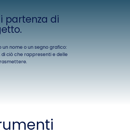
di partenza di
etto.
o un nome o un segno grafico:
ei, di ciò che rappresenti e delle
trasmettere.
trumenti