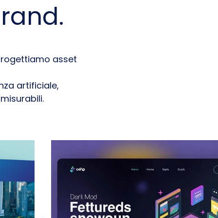
brand.
, progettiamo asset
a artificiale,
misurabili.