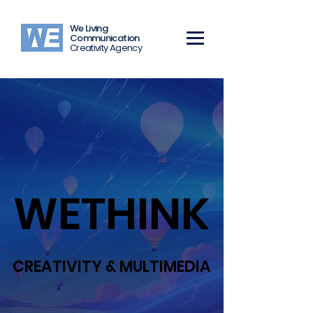
We Living
Communication
Creativity Agency
WETHINK
WETHINK
CREATIVITY & MULTIMEDIA
CREATIVITY & MULTIMEDIA