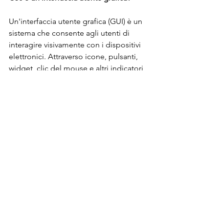
Un'interfaccia utente grafica (GUI) è un 
sistema che consente agli utenti di 
interagire visivamente con i dispositivi 
elettronici. Attraverso icone, pulsanti, 
widget, clic del mouse e altri indicatori, 
le GUI consentono a chiunque di 
comandare una macchina per eseguire 
azioni specifiche.
Post correlati