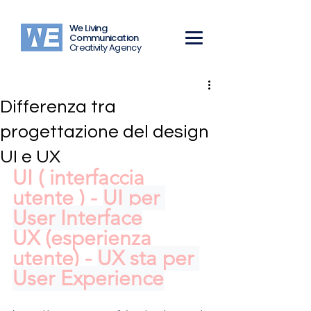
We Living
Communication
Creativity Agency
Differenza tra
progettazione del design
UI e UX
UI ( 
interfaccia 
utente
 ) - 
UI per 
User Interface
UX (esperienza 
utente) - 
UX sta per 
User Experience