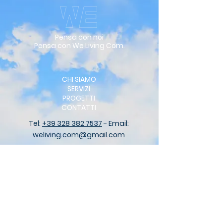
Pensa con noi
Pensa con We Living Com.
CHI SIAMO
SERVIZI
PROGETTI
CONTATTI
Tel:
+39 328 382 7537
- Email:
weliving.com@gmail.com
We Living Communication - Via San
Bernardo, 5 - 16131 Pieve Ligure (GENOVA)
ITALIA